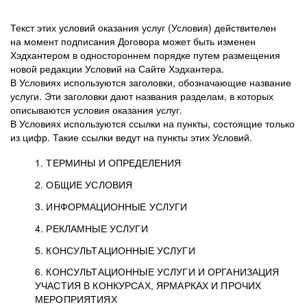
Текст этих условий оказания услуг (Условия) действителен
на момент подписания Договора может быть изменен
Хэдхантером в одностороннем порядке путем размещения
новой редакции Условий на Сайте Хэдхантера.
В Условиях используются заголовки, обозначающие название
услуги. Эти заголовки дают названия разделам, в которых
описываются условия оказания услуг.
В Условиях используются ссылки на пункты, состоящие только
из цифр. Такие ссылки ведут на пункты этих Условий.
1. ТЕРМИНЫ И ОПРЕДЕЛЕНИЯ
2. ОБЩИЕ УСЛОВИЯ
3. ИНФОРМАЦИОННЫЕ УСЛУГИ
1.1. Хэдхантер, или
Хэдхантер, ООО
4. РЕКЛАМНЫЕ УСЛУГИ
HeadHunter, или
«Хэдхантер», ИНН
2.1. Типы и статусы регистрации
5. КОНСУЛЬТАЦИОННЫЕ УСЛУГИ
Исполнитель
7718620740, адрес:
Типы регистрации
3.1. Предоставление доступа к базе данных
2.2. Активация услуг
6. КОНСУЛЬТАЦИОННЫЕ УСЛУГИ И ОРГАНИЗАЦИЯ
125047, г. Москва,
резюме с предложениями Соискателей
Описание и активация
УЧАСТИЯ В КОНКУРСАХ, ЯРМАРКАХ И ПРОЧИХ
2.1.1. Заказчику может быть присвоен один
4.0. Общие условия оказания рекламных услуг
внутригородская
о трудоустройстве с возможностью просмотра
МЕРОПРИЯТИЯХ
из Типов регистраций.
территория
4.0.1. Хэдхантер оказывает Заказчику услугу